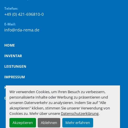
Telefon:
+49 (0) 421-696810-0
E-Mail:
info@rda-rema.de
HOME
INVENTAR
LEISTUNGEN
IMPRESSUM
KONTAKT
Wir verwenden Cookies, um Ihren Besuch zu verbessern,
personalisierte Inhalte oder Werbung zu präsentieren und
DATENSCHUTZ-BESTIMMUNGEN
unseren Datenverkehr zu analysieren. Indem Sie auf "Alle
akzeptieren" klicken, stimmen Sie unserer Verwendung von
Cookies zu. Mehr über unsere
Datenschutzerklärung
.
Cookie-Einstellungen
Akzeptieren
Ablehnen
Mehr erfahren