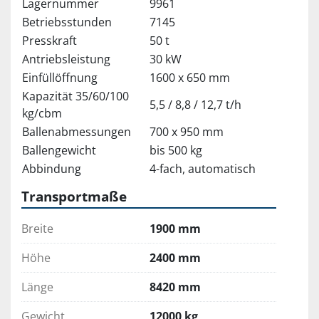
Lagernummer
9961
Betriebsstunden
7145
Presskraft
50 t
Antriebsleistung
30 kW
Einfüllöffnung
1600 x 650 mm
Kapazität 35/60/100
5,5 / 8,8 / 12,7 t/h
kg/cbm
Ballenabmessungen
700 x 950 mm
Ballengewicht
bis 500 kg
Abbindung
4-fach, automatisch
Transportmaße
Breite
1900 mm
Höhe
2400 mm
Länge
8420 mm
Gewicht
12000 kg