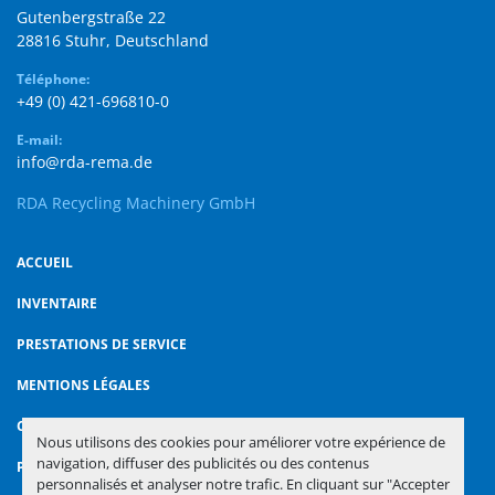
Gutenbergstraße 22

28816 Stuhr, Deutschland
Téléphone:
+49 (0) 421-696810-0
E-mail:
info@rda-rema.de
RDA Recycling Machinery GmbH
ACCUEIL
INVENTAIRE
PRESTATIONS DE SERVICE
MENTIONS LÉGALES
CONTACT
Nous utilisons des cookies pour améliorer votre expérience de
navigation, diffuser des publicités ou des contenus
POLITIQUE DE CONFIDENTIALITÉ
personnalisés et analyser notre trafic. En cliquant sur "Accepter