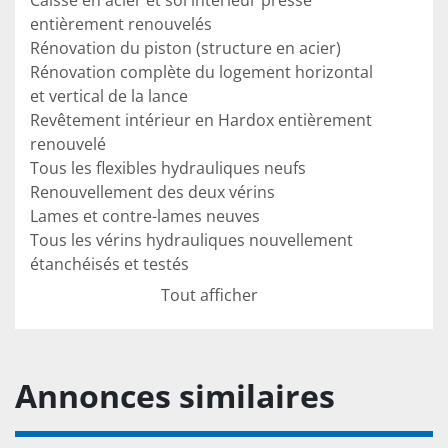
Caisse en acier et sol intérieur presse 
entièrement renouvelés

Rénovation du piston (structure en acier)

Rénovation complète du logement horizontal 
et vertical de la lance

Revêtement intérieur en Hardox entièrement 
renouvelé

Tous les flexibles hydrauliques neufs

Renouvellement des deux vérins

Lames et contre-lames neuves

Tous les vérins hydrauliques nouvellement 
étanchéisés et testés

Tous les glissages et plastiques de guidage 
Tout afficher
renouvelés

Rouleaux de renvoi de fil renouvelés

Renouvellement de divers câbles et capteurs

Divers éléments électriques ( armoire 
Annonces similaires
électrique ) renouvelés

Contrôle complet de l’électricité/commande
