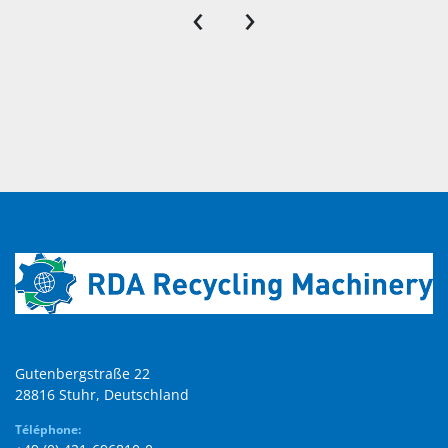
‹
›
Gutenbergstraße 22

28816 Stuhr, Deutschland
Téléphone: