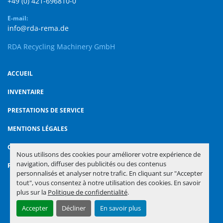
+49 (0) 421-696810-0
E-mail:
info@rda-rema.de
RDA Recycling Machinery GmbH
ACCUEIL
INVENTAIRE
PRESTATIONS DE SERVICE
MENTIONS LÉGALES
CONTACT
Nous utilisons des cookies pour améliorer votre expérience de
navigation, diffuser des publicités ou des contenus
POLITIQUE DE CONFIDENTIALITÉ
personnalisés et analyser notre trafic. En cliquant sur "Accepter
tout", vous consentez à notre utilisation des cookies. En savoir
plus sur la
Politique de confidentialité
.
Gérez les cookies
Accepter
Décliner
En savoir plus