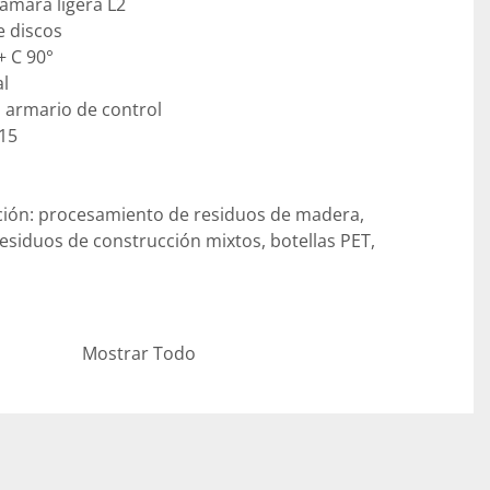
ámara ligera L2

e discos

 C 90°

l

 armario de control

15

ción: procesamiento de residuos de madera, 
esiduos de construcción mixtos, botellas PET, 
na está en muy buenas condiciones, como nueva. 
Mostrar Todo
ado

n completa, incluida la declaración CE, está 