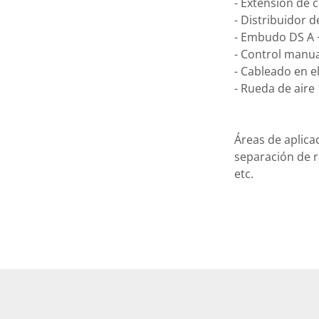
- Extensión de c
- Distribuidor d
- Embudo DS A +
- Control manua
- Cableado en el
- Rueda de aire 
Áreas de aplica
separación de r
etc.

Nota: La máqui
Nunca fue utiliz
La documentació
disponible.