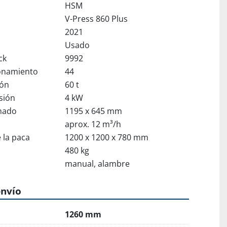
HSM
V-Press 860 Plus
2021
Usado
ck
9992
onamiento
44
ión
60 t
sión
4 kW
enado
1195 x 645 mm
aprox. 12 m³/h
 la paca
1200 x 1200 x 780 mm
480 kg
manual, alambre
envío
1260 mm