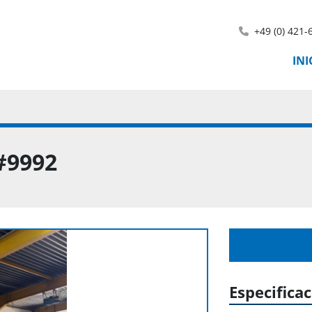
+49 (0) 421-
IN
#9992
Especifica