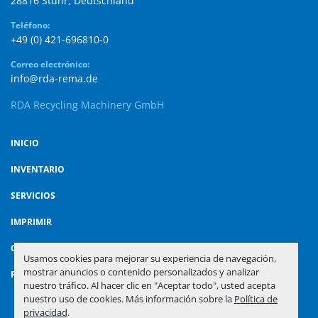
28816 Stuhr, Deutschland
Teléfono:
+49 (0) 421-696810-0
Correo electrónico:
info@rda-rema.de
RDA Recycling Machinery GmbH
INICIO
INVENTARIO
SERVICIOS
IMPRIMIR
CONTACTO
Usamos cookies para mejorar su experiencia de navegación,
mostrar anuncios o contenido personalizados y analizar
POLÍTICA DE PRIVACIDAD
nuestro tráfico. Al hacer clic en "Aceptar todo", usted acepta
nuestro uso de cookies. Más información sobre la
Política de
privacidad
.
Administrar cookies